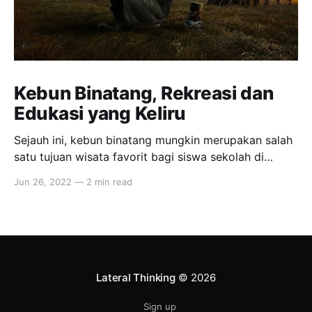
Kebun Binatang, Rekreasi dan
Edukasi yang Keliru
Sejauh ini, kebun binatang mungkin merupakan salah
satu tujuan wisata favorit bagi siswa sekolah di
Indonesia. Selain rekreasi, salah satu alasannya
Jun 26, 2022
—
2 min read
adalah untuk belajar mengenai satwa liar. Namun
Daniek Hendarto, Orangutan Campaigner dari Centre
for Orangutan Protection (COP) menilai lain,
sekaligus menyayangkan kebiasaan itu. "Secara
umum, tidak ada yang bisa
Lateral Thinking
© 2026
Sign up