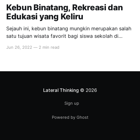
Kebun Binatang, Rekreasi dan
Edukasi yang Keliru
Sejauh ini, kebun binatang mungkin merupakan salah
satu tujuan wisata favorit bagi siswa sekolah di
Indonesia. Selain rekreasi, salah satu alasannya
Jun 26, 2022
—
2 min read
adalah untuk belajar mengenai satwa liar. Namun
Daniek Hendarto, Orangutan Campaigner dari Centre
for Orangutan Protection (COP) menilai lain,
sekaligus menyayangkan kebiasaan itu. "Secara
umum, tidak ada yang bisa
Lateral Thinking
© 2026
Sign up
Powered by Ghost