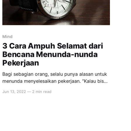
Mind
3 Cara Ampuh Selamat dari
Bencana Menunda-nunda
Pekerjaan
Bagi sebagian orang, selalu punya alasan untuk
menunda menyelesaikan pekerjaan. “Kalau bisa
dikerjakan besok, buat apa diselesaikan hari
Jun 13, 2022
—
2 min read
ini?”. Familiar? Alasannya bisa bermacam-
macam, misalnya: * Merasa akan mendapatkan
informasi yang lebih baik belakangan hari *
Butuh break dulu nih * Ada hal di luar lingkaran
pengaruh, tapi merasa kita perlu terlibat saat itu