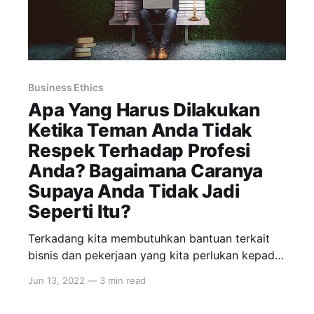
Business Ethics
Apa Yang Harus Dilakukan
Ketika Teman Anda Tidak
Respek Terhadap Profesi
Anda? Bagaimana Caranya
Supaya Anda Tidak Jadi
Seperti Itu?
Terkadang kita membutuhkan bantuan terkait
bisnis dan pekerjaan yang kita perlukan kepada
teman. Atau di saat lain kita diminta membantu
Jun 13, 2022
—
3 min read
oleh teman kita menyelesaikan problem
bisnisnya. Seringkali yang meminta bantuan