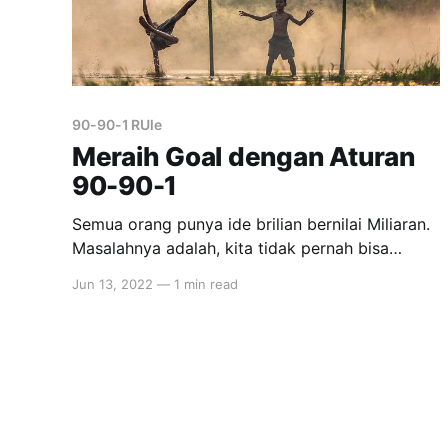
90-90-1 RUle
Meraih Goal dengan Aturan
90-90-1
Semua orang punya ide brilian bernilai Miliaran.
Masalahnya adalah, kita tidak pernah bisa
mewujudkannya. Ide hanya tinggal ide. Dengan
Jun 13, 2022
—
1 min read
begitu banyak distraksi, seperti media sosial,
messenger, film berseri, meeting dan tugas yang
bukannya berkurang malah semakin menumpuk,
mengakibatkan goal penting jangka panjang
yang tidak terlalu terasa urgen akan terlupakan
dengan