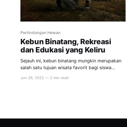
Perlindungan Hewan
Kebun Binatang, Rekreasi
dan Edukasi yang Keliru
Sejauh ini, kebun binatang mungkin merupakan
salah satu tujuan wisata favorit bagi siswa
sekolah di Indonesia. Selain rekreasi, salah satu
Jun 26, 2022
—
2 min read
alasannya adalah untuk belajar mengenai satwa
liar. Namun Daniek Hendarto, Orangutan
Campaigner dari Centre for Orangutan
Protection (COP) menilai lain, sekaligus
menyayangkan kebiasaan itu. "Secara umum,
tidak ada yang bisa