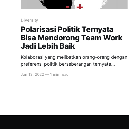
Diversity
Polarisasi Politik Ternyata
Bisa Mendorong Team Work
Jadi Lebih Baik
Kolaborasi yang melibatkan orang-orang dengan
preferensi politik berseberangan ternyata
memberikan hasil yang lebih berkualitas
Jun 13, 2022
—
1 min read
ketimbang tim dengan perbedaan politik yang
moderat atau senada, berdasarkan kualitas 200
ribu artikel yang ditulis di Wikipedia. Melihat
fenomena perseteruan di ranah politik, baik di
Indonesia maupun Amerika Serikat, mungkin kita
langsung terbayang situasi brutal