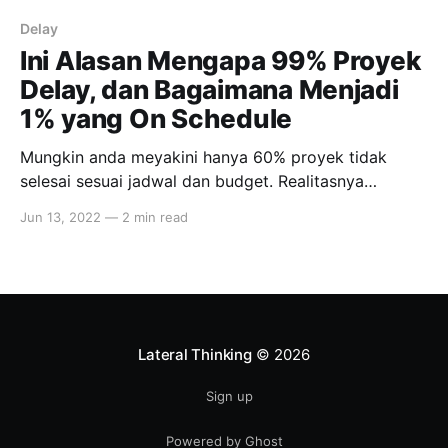
Delay
Ini Alasan Mengapa 99% Proyek
Delay, dan Bagaimana Menjadi
1% yang On Schedule
Mungkin anda meyakini hanya 60% proyek tidak
selesai sesuai jadwal dan budget. Realitasnya
mungkin lebih bikin kaget: 99% proyek tidak selesai
Jun 13, 2022
—
2 min read
sesuai jadwal, dan budgetpun membengkak.
Bagaimana hal seperti ini bisa terjadi? Baca terus
untuk tahu sebabnya dan bagaimana mengakalinya.
Berikut tujuh alasan yang bikin proyek telat dan bikin
profit
Lateral Thinking
© 2026
Sign up
Powered by Ghost