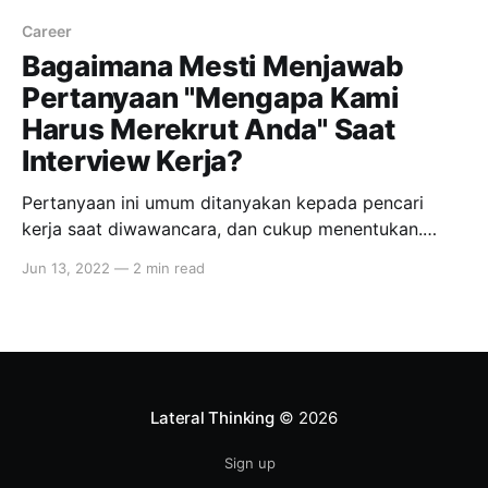
Career
Bagaimana Mesti Menjawab
Pertanyaan "Mengapa Kami
Harus Merekrut Anda" Saat
Interview Kerja?
Pertanyaan ini umum ditanyakan kepada pencari
kerja saat diwawancara, dan cukup menentukan.
Bagaimana caranya agar kita bisa menjawabnya
Jun 13, 2022
—
2 min read
dengan ciamik? Berikut tipsnya. Susun Strategi Anda
tidak akan bisa menjawab dengan baik jika tidak
mempersiapkannya dengan baik juga. So, be
prepared! Analisa pengalaman yang telah anda miliki.
Tuliskan tugas dan tanggung
Lateral Thinking
© 2026
Sign up